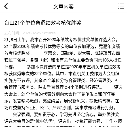
文章内容
台山21个单位角逐绩效考核优胜奖
发布时间：2021-02-25 12:13:35
2月8日上午，我市召开2020年绩效考核优胜奖单位评选大会。
21个获2020年绩效考核优秀等次的单位参加评选，竞逐年度绩
效考核优胜奖。 李惠文、郑劲龙、彭大荣、陈瑞琪等市四
套班子领导，各镇（街）和市有关单位主要负责同志106人担任
评委。 参加本次评选的单位是2020年市直机关单位绩效考
核获优秀等次的22个单位。其中，市直机关工委作为大会组织
实施方不参评，其余21个单位分综合管理类、经济管理类、社
会管理与服务类、驻市垂直管理类4个类别进行评选。 评选
大会上，21个单位的代表分别向大会作了竞争发言和PPT展
示，发言精彩激烈，亮点纷呈，展现新风采，提振精气神。在
场评委坚持“公正、公平、严肃”原则，实事求是地进行打分。
会议强调，要知责于心，学习先进坚定信心，举办优胜奖
评选大会目的是“优中选优”，评选出一批执行能力强、工作业绩