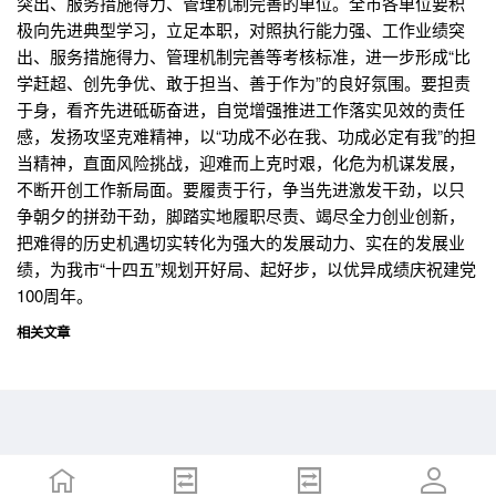
突出、服务措施得力、管理机制完善的单位。全市各单位要积
极向先进典型学习，立足本职，对照执行能力强、工作业绩突
出、服务措施得力、管理机制完善等考核标准，进一步形成“比
学赶超、创先争优、敢于担当、善于作为”的良好氛围。要担责
于身，看齐先进砥砺奋进，自觉增强推进工作落实见效的责任
感，发扬攻坚克难精神，以“功成不必在我、功成必定有我”的担
当精神，直面风险挑战，迎难而上克时艰，化危为机谋发展，
不断开创工作新局面。要履责于行，争当先进激发干劲，以只
争朝夕的拼劲干劲，脚踏实地履职尽责、竭尽全力创业创新，
把难得的历史机遇切实转化为强大的发展动力、实在的发展业
绩，为我市“十四五”规划开好局、起好步，以优异成绩庆祝建党
100周年。
相关文章